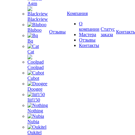
Agm
Компания
Blackview
О
компании
Статус
Bluboo
Отзывы
Контакт
Мастера
заказа
Отзывы
Bq
Контакты
Cat
Coolpad
Cubot
Doogee
Iiif150
Nothing
Nubia
Oukitel