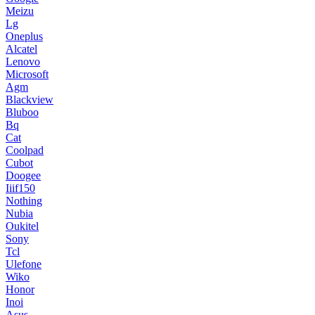
Meizu
Lg
Oneplus
Alcatel
Lenovo
Microsoft
Agm
Blackview
Bluboo
Bq
Cat
Coolpad
Cubot
Doogee
Iiif150
Nothing
Nubia
Oukitel
Sony
Tcl
Ulefone
Wiko
Honor
Inoi
Asus