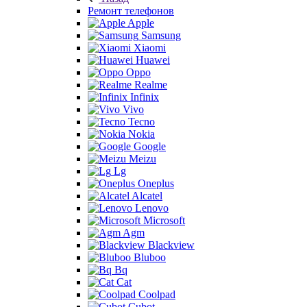
Ремонт телефонов
Apple
Samsung
Xiaomi
Huawei
Oppo
Realme
Infinix
Vivo
Tecno
Nokia
Google
Meizu
Lg
Oneplus
Alcatel
Lenovo
Microsoft
Agm
Blackview
Bluboo
Bq
Cat
Coolpad
Cubot