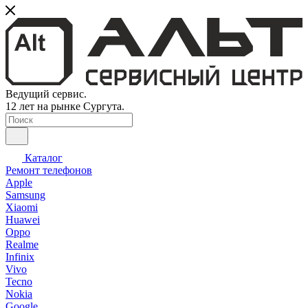
Ведущий сервис.
12 лет на рынке Сургута.
Каталог
Ремонт телефонов
Apple
Samsung
Xiaomi
Huawei
Oppo
Realme
Infinix
Vivo
Tecno
Nokia
Google