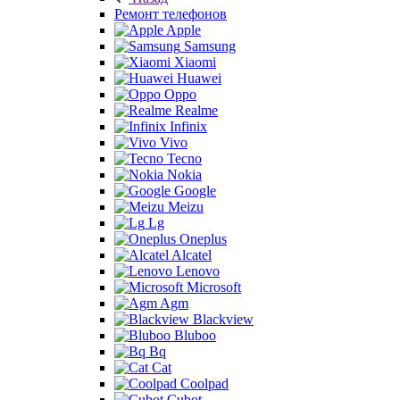
Ремонт телефонов
Apple
Samsung
Xiaomi
Huawei
Oppo
Realme
Infinix
Vivo
Tecno
Nokia
Google
Meizu
Lg
Oneplus
Alcatel
Lenovo
Microsoft
Agm
Blackview
Bluboo
Bq
Cat
Coolpad
Cubot