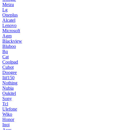
Meizu
Lg
Oneplus
Alcatel
Lenovo
Microsoft
Agm
Blackview
Bluboo
Bq
Cat
Coolpad
Cubot
Doogee
Iiif150
Nothing
Nubia
Oukitel
Sony
Tcl
Ulefone
Wiko
Honor
Inoi
Asus