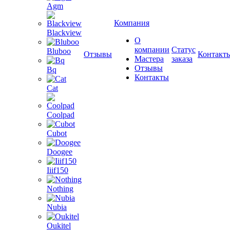
Agm
Компания
Blackview
О
компании
Статус
Bluboo
Отзывы
Контакт
Мастера
заказа
Отзывы
Bq
Контакты
Cat
Coolpad
Cubot
Doogee
Iiif150
Nothing
Nubia
Oukitel