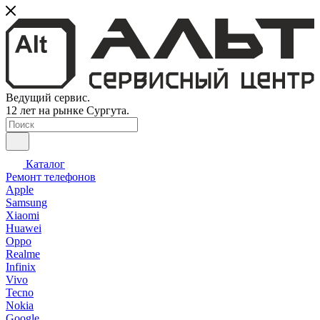
Ведущий сервис.
12 лет на рынке Сургута.
Каталог
Ремонт телефонов
Apple
Samsung
Xiaomi
Huawei
Oppo
Realme
Infinix
Vivo
Tecno
Nokia
Google