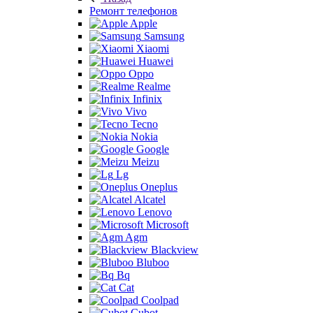
Ремонт телефонов
Apple
Samsung
Xiaomi
Huawei
Oppo
Realme
Infinix
Vivo
Tecno
Nokia
Google
Meizu
Lg
Oneplus
Alcatel
Lenovo
Microsoft
Agm
Blackview
Bluboo
Bq
Cat
Coolpad
Cubot