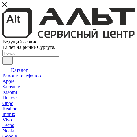
Ведущий сервис.
12 лет на рынке Сургута.
Каталог
Ремонт телефонов
Apple
Samsung
Xiaomi
Huawei
Oppo
Realme
Infinix
Vivo
Tecno
Nokia
Google