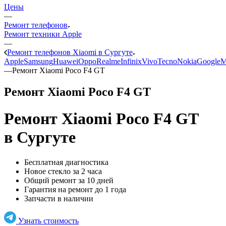
Цены
—
Ремонт телефонов
Ремонт техники Apple
—
Ремонт телефонов Xiaomi в Сургуте
Apple
Samsung
Huawei
Oppo
Realme
Infinix
Vivo
Tecno
Nokia
Google
M
—
Ремонт Xiaomi Poco F4 GT
Ремонт Xiaomi Poco F4 GT
Ремонт Xiaomi Poco F4 GT
в Сургуте
Бесплатная диагностика
Новое стекло за 2 часа
Общий ремонт за 10 дней
Гарантия на ремонт до 1 года
Запчасти в наличии
Узнать стоимость