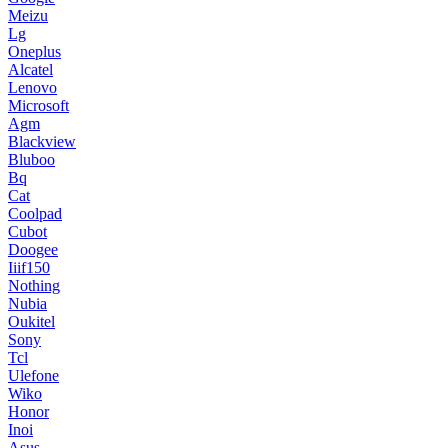
Meizu
Lg
Oneplus
Alcatel
Lenovo
Microsoft
Agm
Blackview
Bluboo
Bq
Cat
Coolpad
Cubot
Doogee
Iiif150
Nothing
Nubia
Oukitel
Sony
Tcl
Ulefone
Wiko
Honor
Inoi
Asus