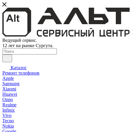
Ведущий сервис.
12 лет на рынке Сургута.
Каталог
Ремонт телефонов
Apple
Samsung
Xiaomi
Huawei
Oppo
Realme
Infinix
Vivo
Tecno
Nokia
Google