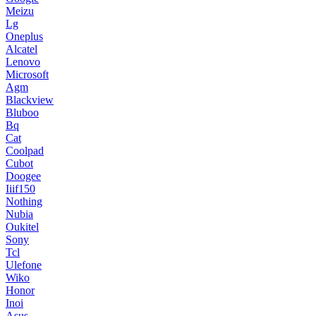
Meizu
Lg
Oneplus
Alcatel
Lenovo
Microsoft
Agm
Blackview
Bluboo
Bq
Cat
Coolpad
Cubot
Doogee
Iiif150
Nothing
Nubia
Oukitel
Sony
Tcl
Ulefone
Wiko
Honor
Inoi
Asus