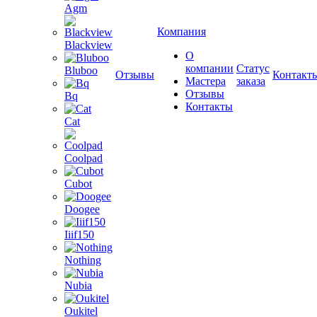
Agm
Компания
Blackview
О
компании
Статус
Bluboo
Отзывы
Контакт
Мастера
заказа
Отзывы
Bq
Контакты
Cat
Coolpad
Cubot
Doogee
Iiif150
Nothing
Nubia
Oukitel