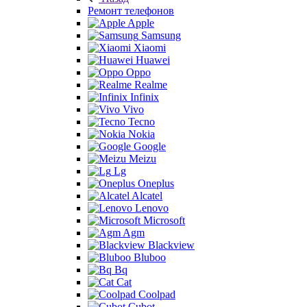
Ремонт телефонов
Apple
Samsung
Xiaomi
Huawei
Oppo
Realme
Infinix
Vivo
Tecno
Nokia
Google
Meizu
Lg
Oneplus
Alcatel
Lenovo
Microsoft
Agm
Blackview
Bluboo
Bq
Cat
Coolpad
Cubot