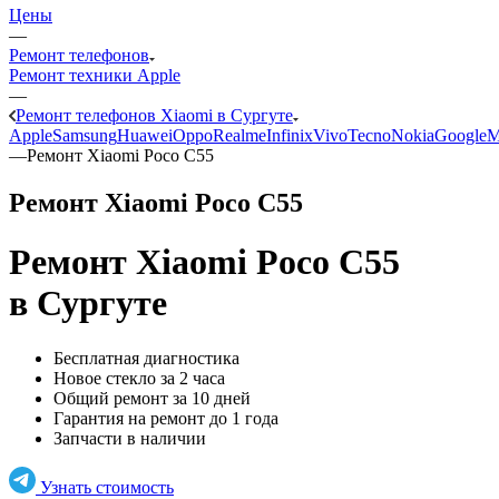
Цены
—
Ремонт телефонов
Ремонт техники Apple
—
Ремонт телефонов Xiaomi в Сургуте
Apple
Samsung
Huawei
Oppo
Realme
Infinix
Vivo
Tecno
Nokia
Google
M
—
Ремонт Xiaomi Poco C55
Ремонт Xiaomi Poco C55
Ремонт Xiaomi Poco C55
в Сургуте
Бесплатная диагностика
Новое стекло за 2 часа
Общий ремонт за 10 дней
Гарантия на ремонт до 1 года
Запчасти в наличии
Узнать стоимость