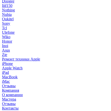
Doogee
Iiif150
Nothing
Nubia
Oukitel
Sony
Tcl
Ulefone
Wiko
Honor
Inoi
Asus
Zte
Ремонт техники Apple
iPhone
Apple Watch
iPad
MacBook
iMac
Отзывы
Компания
О компании
Мастера
Отзывы
Контакты