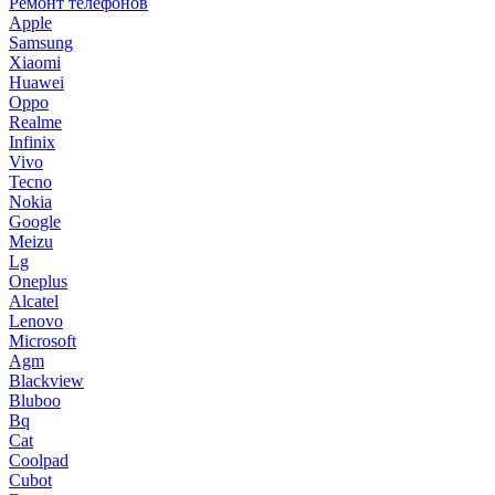
Ремонт телефонов
Apple
Samsung
Xiaomi
Huawei
Oppo
Realme
Infinix
Vivo
Tecno
Nokia
Google
Meizu
Lg
Oneplus
Alcatel
Lenovo
Microsoft
Agm
Blackview
Bluboo
Bq
Cat
Coolpad
Cubot