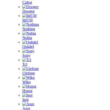
Cubot
Doogee
Iiif150
Nothing
Nubia
Oukitel
Sony
Tcl
Ulefone
Wiko
Honor
Inoi
Asus