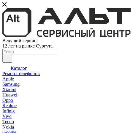
Ведущий сервис.
12 лет на рынке Сургута.
Каталог
Ремонт телефонов
Apple
Samsung
Xiaomi
Huawei
Oppo
Realme
Infinix
Vivo
Tecno
Nokia
Google