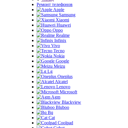
Ремонт телефонов
Apple
Samsung
Xiaomi
Huawei
Oppo
Realme
Infinix
Vivo
Tecno
Nokia
Google
Meizu
Lg
Oneplus
Alcatel
Lenovo
Microsoft
Agm
Blackview
Bluboo
Bq
Cat
Coolpad
Cubot