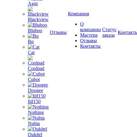
Agm
Компания
Blackview
О
компании
Статус
Bluboo
Отзывы
Контакт
Мастера
заказа
Отзывы
Bq
Контакты
Cat
Coolpad
Cubot
Doogee
Iiif150
Nothing
Nubia
Oukitel