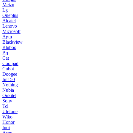
Meizu
Lg
Oneplus
Alcatel
Lenovo
Microsoft
Agm
Blackview
Bluboo
Bq
Cat
Coolpad
Cubot
Doogee
Iiif150
Nothing
Nubia
Oukitel
Sony
Tcl
Ulefone
Wiko
Honor
Inoi
Asus