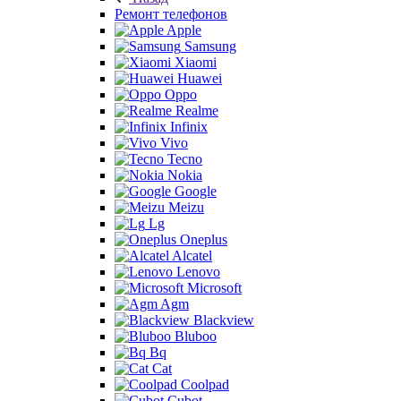
Ремонт телефонов
Apple
Samsung
Xiaomi
Huawei
Oppo
Realme
Infinix
Vivo
Tecno
Nokia
Google
Meizu
Lg
Oneplus
Alcatel
Lenovo
Microsoft
Agm
Blackview
Bluboo
Bq
Cat
Coolpad
Cubot