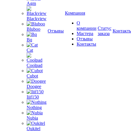
Agm
Компания
Blackview
О
компании
Статус
Bluboo
Отзывы
Контакт
Мастера
заказа
Отзывы
Bq
Контакты
Cat
Coolpad
Cubot
Doogee
Iiif150
Nothing
Nubia
Oukitel