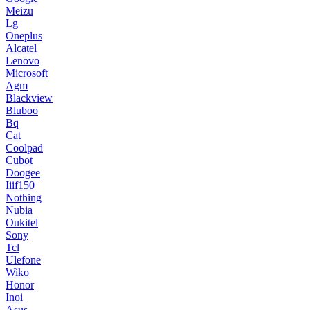
Meizu
Lg
Oneplus
Alcatel
Lenovo
Microsoft
Agm
Blackview
Bluboo
Bq
Cat
Coolpad
Cubot
Doogee
Iiif150
Nothing
Nubia
Oukitel
Sony
Tcl
Ulefone
Wiko
Honor
Inoi
Asus