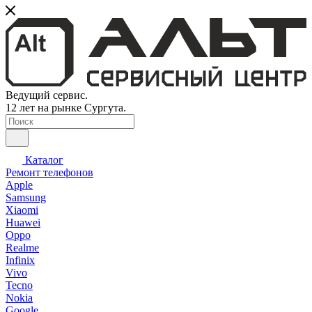
Ведущий сервис.
12 лет на рынке Сургута.
Каталог
Ремонт телефонов
Apple
Samsung
Xiaomi
Huawei
Oppo
Realme
Infinix
Vivo
Tecno
Nokia
Google