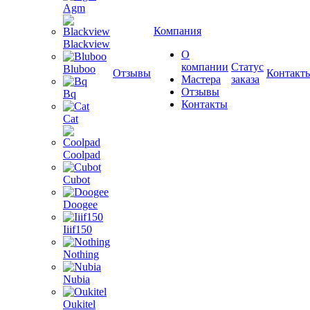
Agm
Компания
Blackview
О
компании
Статус
Bluboo
Отзывы
Контакт
Мастера
заказа
Отзывы
Bq
Контакты
Cat
Coolpad
Cubot
Doogee
Iiif150
Nothing
Nubia
Oukitel