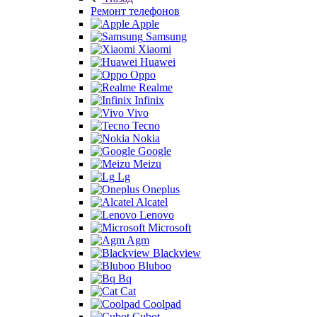
Ремонт телефонов
Apple
Samsung
Xiaomi
Huawei
Oppo
Realme
Infinix
Vivo
Tecno
Nokia
Google
Meizu
Lg
Oneplus
Alcatel
Lenovo
Microsoft
Agm
Blackview
Bluboo
Bq
Cat
Coolpad
Cubot