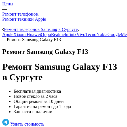
Цены
—
Ремонт телефонов
Ремонт техники Apple
—
Ремонт телефонов Samsung в Сургуте
Apple
Xiaomi
Huawei
Oppo
Realme
Infinix
Vivo
Tecno
Nokia
Google
Me
—
Ремонт Samsung Galaxy F13
Ремонт Samsung Galaxy F13
Ремонт Samsung Galaxy F13
в Сургуте
Бесплатная диагностика
Новое стекло за 2 часа
Общий ремонт за 10 дней
Гарантия на ремонт до 1 года
Запчасти в наличии
Узнать стоимость