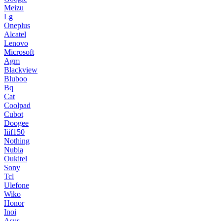
Meizu
Lg
Oneplus
Alcatel
Lenovo
Microsoft
Agm
Blackview
Bluboo
Bq
Cat
Coolpad
Cubot
Doogee
Iiif150
Nothing
Nubia
Oukitel
Sony
Tcl
Ulefone
Wiko
Honor
Inoi
Asus