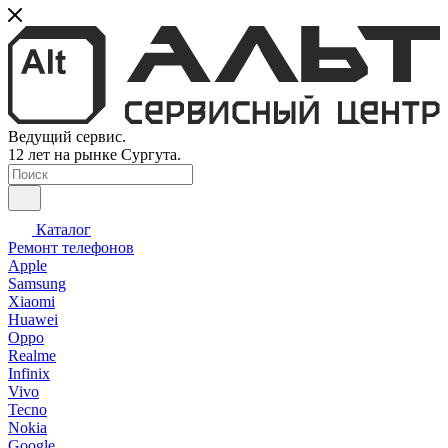
Ведущий сервис.
12 лет на рынке Сургута.
Каталог
Ремонт телефонов
Apple
Samsung
Xiaomi
Huawei
Oppo
Realme
Infinix
Vivo
Tecno
Nokia
Google