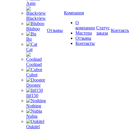
Agm
Компания
Blackview
О
компании
Статус
Bluboo
Отзывы
Контакт
Мастера
заказа
Отзывы
Bq
Контакты
Cat
Coolpad
Cubot
Doogee
Iiif150
Nothing
Nubia
Oukitel