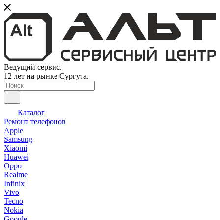
Ведущий сервис.
12 лет на рынке Сургута.
Каталог
Ремонт телефонов
Apple
Samsung
Xiaomi
Huawei
Oppo
Realme
Infinix
Vivo
Tecno
Nokia
Google