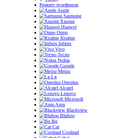
Ремонт телефонов
Apple
Samsung
Xiaomi
Huawei
Oppo
Realme
Infinix
Vivo
Tecno
Nokia
Google
Meizu
Lg
Oneplus
Alcatel
Lenovo
Microsoft
Agm
Blackview
Bluboo
Bq
Cat
Coolpad
Cubot