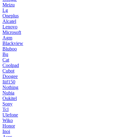
Meizu
Lg
Oneplus
Alcatel
Lenovo
Microsoft
Agm
Blackview
Bluboo
Bq
Cat
Coolpad
Cubot
Doogee
Iiif150
Nothing
Nubia
Oukitel
Sony
Tcl
Ulefone
Wiko
Honor
Inoi
Asus