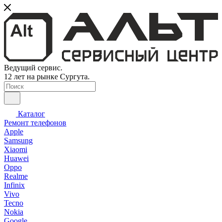
Ведущий сервис.
12 лет на рынке Сургута.
Каталог
Ремонт телефонов
Apple
Samsung
Xiaomi
Huawei
Oppo
Realme
Infinix
Vivo
Tecno
Nokia
Google