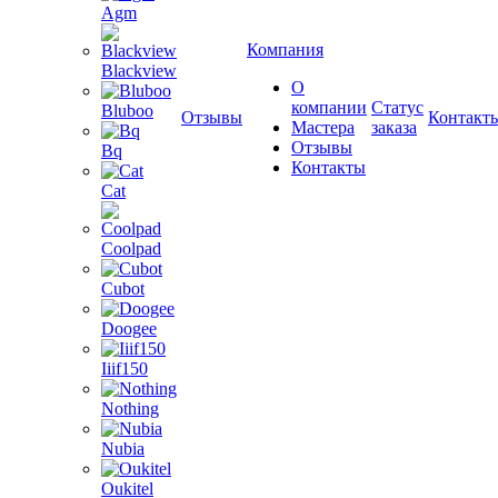
Agm
Компания
Blackview
О
компании
Статус
Bluboo
Отзывы
Контакт
Мастера
заказа
Отзывы
Bq
Контакты
Cat
Coolpad
Cubot
Doogee
Iiif150
Nothing
Nubia
Oukitel