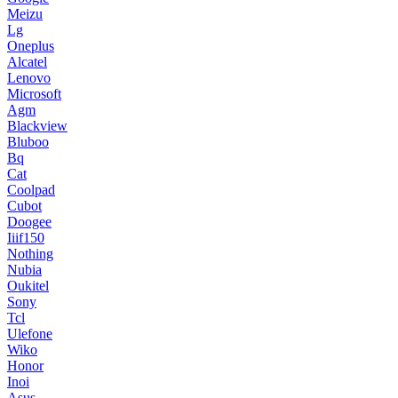
Meizu
Lg
Oneplus
Alcatel
Lenovo
Microsoft
Agm
Blackview
Bluboo
Bq
Cat
Coolpad
Cubot
Doogee
Iiif150
Nothing
Nubia
Oukitel
Sony
Tcl
Ulefone
Wiko
Honor
Inoi
Asus