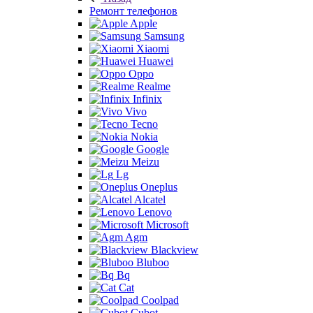
Ремонт телефонов
Apple
Samsung
Xiaomi
Huawei
Oppo
Realme
Infinix
Vivo
Tecno
Nokia
Google
Meizu
Lg
Oneplus
Alcatel
Lenovo
Microsoft
Agm
Blackview
Bluboo
Bq
Cat
Coolpad
Cubot