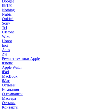
Doogee
Iiif150
Nothing
Nubia
Oukitel
Sony
Tcl
Ulefone
Wiko
Honor
Inoi
Asus
Zte
Ремонт техники Apple
iPhone
Apple Watch
iPad
MacBook
iMac
Отзывы
Компания
О компании
Мастера
Отзывы
Контакты