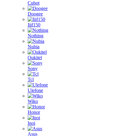
Cubot
Doogee
Iiif150
Nothing
Nubia
Oukitel
Sony
Tcl
Ulefone
Wiko
Honor
Inoi
Asus