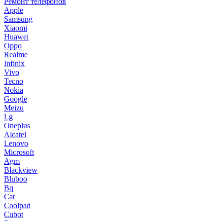
Ремонт телефонов
Apple
Samsung
Xiaomi
Huawei
Oppo
Realme
Infinix
Vivo
Tecno
Nokia
Google
Meizu
Lg
Oneplus
Alcatel
Lenovo
Microsoft
Agm
Blackview
Bluboo
Bq
Cat
Coolpad
Cubot