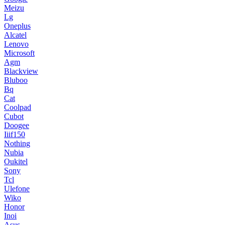
Meizu
Lg
Oneplus
Alcatel
Lenovo
Microsoft
Agm
Blackview
Bluboo
Bq
Cat
Coolpad
Cubot
Doogee
Iiif150
Nothing
Nubia
Oukitel
Sony
Tcl
Ulefone
Wiko
Honor
Inoi
Asus