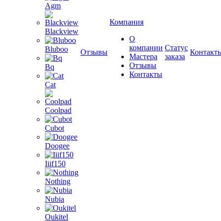
Agm
Компания
Blackview
О
компании
Статус
Bluboo
Отзывы
Контакт
Мастера
заказа
Отзывы
Bq
Контакты
Cat
Coolpad
Cubot
Doogee
Iiif150
Nothing
Nubia
Oukitel