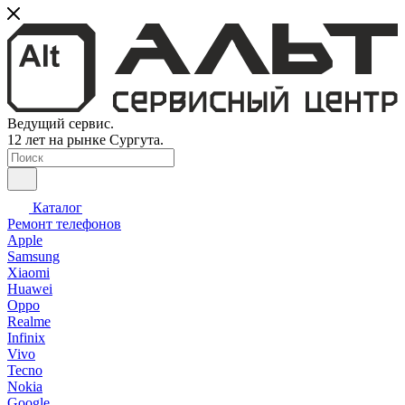
Ведущий сервис.
12 лет на рынке Сургута.
Каталог
Ремонт телефонов
Apple
Samsung
Xiaomi
Huawei
Oppo
Realme
Infinix
Vivo
Tecno
Nokia
Google