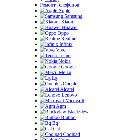
Ремонт телефонов
Apple
Samsung
Xiaomi
Huawei
Oppo
Realme
Infinix
Vivo
Tecno
Nokia
Google
Meizu
Lg
Oneplus
Alcatel
Lenovo
Microsoft
Agm
Blackview
Bluboo
Bq
Cat
Coolpad
Cubot