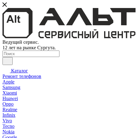
Ведущий сервис.
12 лет на рынке Сургута.
Каталог
Ремонт телефонов
Apple
Samsung
Xiaomi
Huawei
Oppo
Realme
Infinix
Vivo
Tecno
Nokia
Google