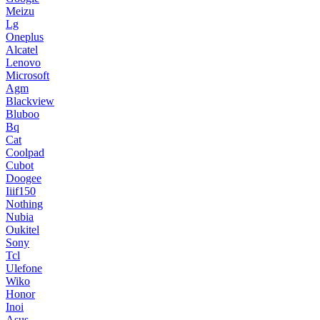
Meizu
Lg
Oneplus
Alcatel
Lenovo
Microsoft
Agm
Blackview
Bluboo
Bq
Cat
Coolpad
Cubot
Doogee
Iiif150
Nothing
Nubia
Oukitel
Sony
Tcl
Ulefone
Wiko
Honor
Inoi
Asus