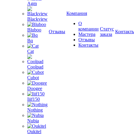
Agm
Компания
Blackview
О
компании
Статус
Bluboo
Отзывы
Контакт
Мастера
заказа
Отзывы
Bq
Контакты
Cat
Coolpad
Cubot
Doogee
Iiif150
Nothing
Nubia
Oukitel