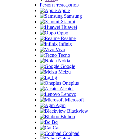
Ремонт телефонов
Apple
Samsung
Xiaomi
Huawei
Oppo
Realme
Infinix
Vivo
Tecno
Nokia
Google
Meizu
Lg
Oneplus
Alcatel
Lenovo
Microsoft
Agm
Blackview
Bluboo
Bq
Cat
Coolpad
Cubot