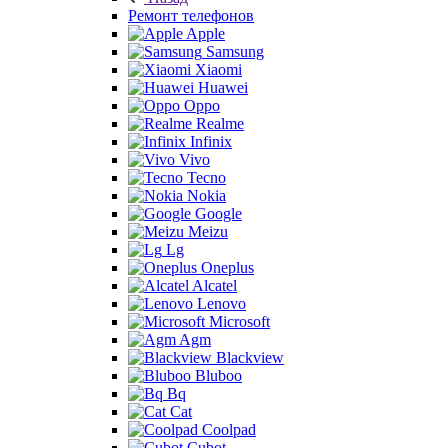
Ремонт телефонов
Apple
Samsung
Xiaomi
Huawei
Oppo
Realme
Infinix
Vivo
Tecno
Nokia
Google
Meizu
Lg
Oneplus
Alcatel
Lenovo
Microsoft
Agm
Blackview
Bluboo
Bq
Cat
Coolpad
Cubot