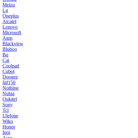
Meizu
Lg
Oneplus
Alcatel
Lenovo
Microsoft
Agm
Blackview
Bluboo
Bq
Cat
Coolpad
Cubot
Doogee
Iiif150
Nothing
Nubia
Oukitel
Sony
Tcl
Ulefone
Wiko
Honor
Inoi
Asus