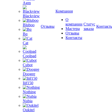
Agm
Компания
Blackview
О
компании
Статус
Bluboo
Отзывы
Контакт
Мастера
заказа
Отзывы
Bq
Контакты
Cat
Coolpad
Cubot
Doogee
Iiif150
Nothing
Nubia
Oukitel