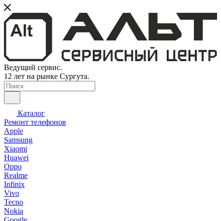
Ведущий сервис.
12 лет на рынке Сургута.
Каталог
Ремонт телефонов
Apple
Samsung
Xiaomi
Huawei
Oppo
Realme
Infinix
Vivo
Tecno
Nokia
Google