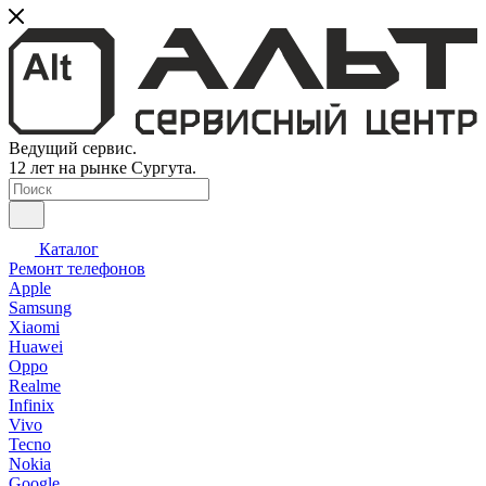
Ведущий сервис.
12 лет на рынке Сургута.
Каталог
Ремонт телефонов
Apple
Samsung
Xiaomi
Huawei
Oppo
Realme
Infinix
Vivo
Tecno
Nokia
Google