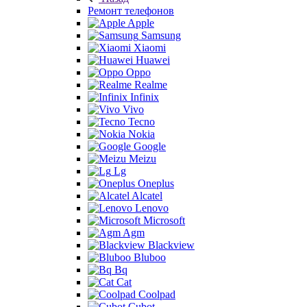
Ремонт телефонов
Apple
Samsung
Xiaomi
Huawei
Oppo
Realme
Infinix
Vivo
Tecno
Nokia
Google
Meizu
Lg
Oneplus
Alcatel
Lenovo
Microsoft
Agm
Blackview
Bluboo
Bq
Cat
Coolpad
Cubot