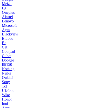
Meizu
Lg
Oneplus
Alcatel
Lenovo
Microsoft
Agm
Blackview
Bluboo
Bq
Cat
Coolpad
Cubot
Doogee
Iiif150
Nothing
Nubia
Oukitel
Sony
Tcl
Ulefone
Wiko
Honor
Inoi
Asus