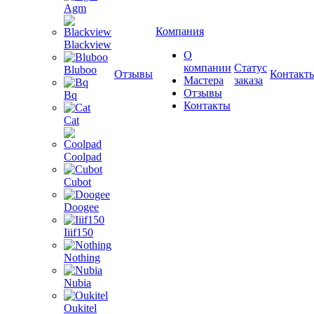
Agm
Компания
Blackview
О
компании
Статус
Bluboo
Отзывы
Контакт
Мастера
заказа
Отзывы
Bq
Контакты
Cat
Coolpad
Cubot
Doogee
Iiif150
Nothing
Nubia
Oukitel