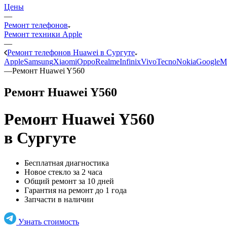
Цены
—
Ремонт телефонов
Ремонт техники Apple
—
Ремонт телефонов Huawei в Сургуте
Apple
Samsung
Xiaomi
Oppo
Realme
Infinix
Vivo
Tecno
Nokia
Google
M
—
Ремонт Huawei Y560
Ремонт Huawei Y560
Ремонт Huawei Y560
в Сургуте
Бесплатная диагностика
Новое стекло за 2 часа
Общий ремонт за 10 дней
Гарантия на ремонт до 1 года
Запчасти в наличии
Узнать стоимость