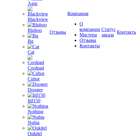
Agm
Компания
Blackview
О
компании
Статус
Bluboo
Отзывы
Контакт
Мастера
заказа
Отзывы
Bq
Контакты
Cat
Coolpad
Cubot
Doogee
Iiif150
Nothing
Nubia
Oukitel