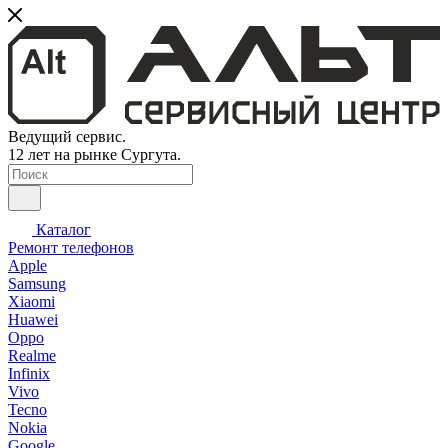
Ведущий сервис.
12 лет на рынке Сургута.
Каталог
Ремонт телефонов
Apple
Samsung
Xiaomi
Huawei
Oppo
Realme
Infinix
Vivo
Tecno
Nokia
Google