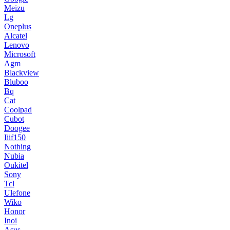
Meizu
Lg
Oneplus
Alcatel
Lenovo
Microsoft
Agm
Blackview
Bluboo
Bq
Cat
Coolpad
Cubot
Doogee
Iiif150
Nothing
Nubia
Oukitel
Sony
Tcl
Ulefone
Wiko
Honor
Inoi
Asus