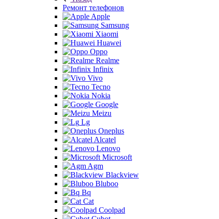
Ремонт телефонов
Apple
Samsung
Xiaomi
Huawei
Oppo
Realme
Infinix
Vivo
Tecno
Nokia
Google
Meizu
Lg
Oneplus
Alcatel
Lenovo
Microsoft
Agm
Blackview
Bluboo
Bq
Cat
Coolpad
Cubot