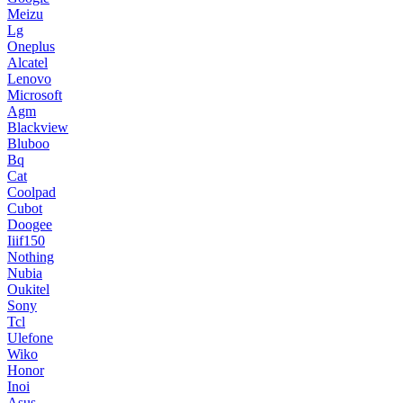
Meizu
Lg
Oneplus
Alcatel
Lenovo
Microsoft
Agm
Blackview
Bluboo
Bq
Cat
Coolpad
Cubot
Doogee
Iiif150
Nothing
Nubia
Oukitel
Sony
Tcl
Ulefone
Wiko
Honor
Inoi
Asus