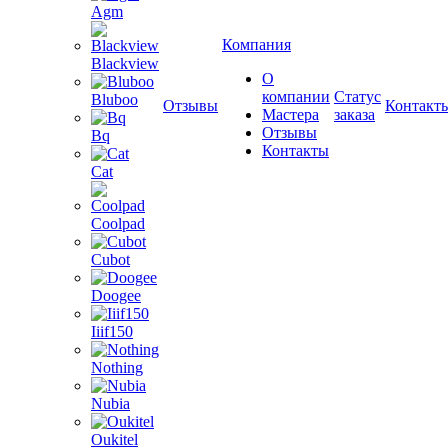
Agm
Компания
Blackview
О
компании
Статус
Bluboo
Отзывы
Контакт
Мастера
заказа
Отзывы
Bq
Контакты
Cat
Coolpad
Cubot
Doogee
Iiif150
Nothing
Nubia
Oukitel