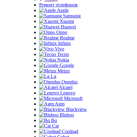
Ремонт телефонов
Apple
Samsung
Xiaomi
Huawei
Oppo
Realme
Infinix
Vivo
Tecno
Nokia
Google
Meizu
Lg
Oneplus
Alcatel
Lenovo
Microsoft
Agm
Blackview
Bluboo
Bq
Cat
Coolpad
Cubot