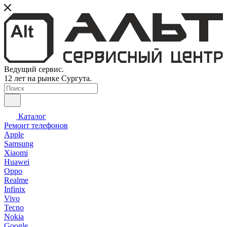
Ведущий сервис.
12 лет на рынке Сургута.
Каталог
Ремонт телефонов
Apple
Samsung
Xiaomi
Huawei
Oppo
Realme
Infinix
Vivo
Tecno
Nokia
Google