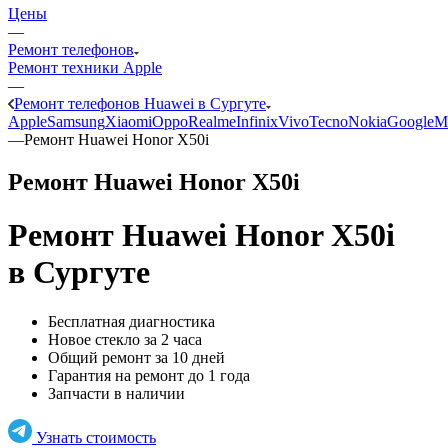
Цены
—
Ремонт телефонов
Ремонт техники Apple
—
Ремонт телефонов Huawei в Сургуте
Apple
Samsung
Xiaomi
Oppo
Realme
Infinix
Vivo
Tecno
Nokia
Google
M
—
Ремонт Huawei Honor X50i
Ремонт Huawei Honor X50i
Ремонт Huawei Honor X50i
в Сургуте
Бесплатная диагностика
Новое стекло за 2 часа
Общий ремонт за 10 дней
Гарантия на ремонт до 1 года
Запчасти в наличии
Узнать стоимость