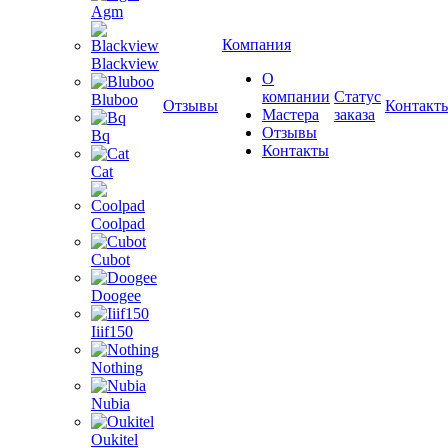
Agm
Компания
Blackview
О
компании
Статус
Bluboo
Отзывы
Контакт
Мастера
заказа
Отзывы
Bq
Контакты
Cat
Coolpad
Cubot
Doogee
Iiif150
Nothing
Nubia
Oukitel