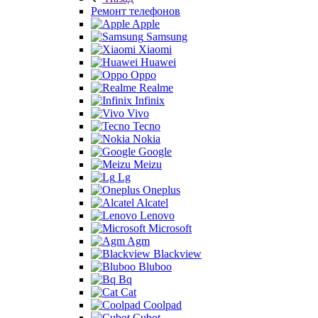
Ремонт телефонов
Apple
Samsung
Xiaomi
Huawei
Oppo
Realme
Infinix
Vivo
Tecno
Nokia
Google
Meizu
Lg
Oneplus
Alcatel
Lenovo
Microsoft
Agm
Blackview
Bluboo
Bq
Cat
Coolpad
Cubot