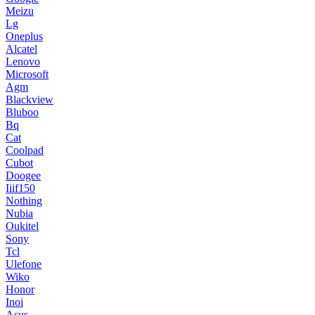
Meizu
Lg
Oneplus
Alcatel
Lenovo
Microsoft
Agm
Blackview
Bluboo
Bq
Cat
Coolpad
Cubot
Doogee
Iiif150
Nothing
Nubia
Oukitel
Sony
Tcl
Ulefone
Wiko
Honor
Inoi
Asus