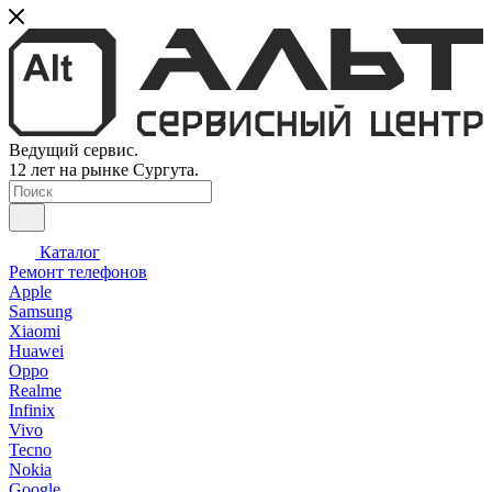
Ведущий сервис.
12 лет на рынке Сургута.
Каталог
Ремонт телефонов
Apple
Samsung
Xiaomi
Huawei
Oppo
Realme
Infinix
Vivo
Tecno
Nokia
Google