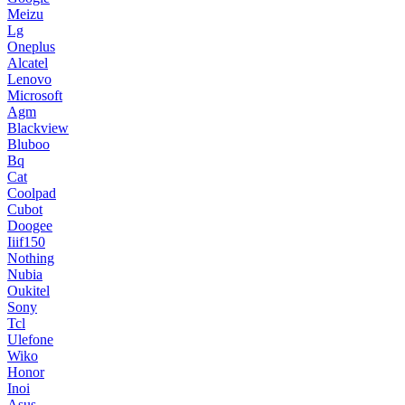
Meizu
Lg
Oneplus
Alcatel
Lenovo
Microsoft
Agm
Blackview
Bluboo
Bq
Cat
Coolpad
Cubot
Doogee
Iiif150
Nothing
Nubia
Oukitel
Sony
Tcl
Ulefone
Wiko
Honor
Inoi
Asus