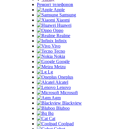
Ремонт телефонов
Apple
Samsung
Xiaomi
Huawei
Oppo
Realme
Infinix
Vivo
Tecno
Nokia
Google
Meizu
Lg
Oneplus
Alcatel
Lenovo
Microsoft
Agm
Blackview
Bluboo
Bq
Cat
Coolpad
Cubot