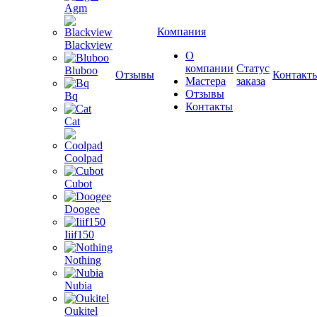
Agm
Компания
Blackview
О
компании
Статус
Bluboo
Отзывы
Контакт
Мастера
заказа
Отзывы
Bq
Контакты
Cat
Coolpad
Cubot
Doogee
Iiif150
Nothing
Nubia
Oukitel