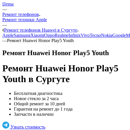
Цены
—
Ремонт телефонов
Ремонт техники Apple
—
Ремонт телефонов Huawei в Сургуте
Apple
Samsung
Xiaomi
Oppo
Realme
Infinix
Vivo
Tecno
Nokia
Google
M
—
Ремонт Huawei Honor Play5 Youth
Ремонт Huawei Honor Play5 Youth
Ремонт Huawei Honor Play5
Youth
в Сургуте
Бесплатная диагностика
Новое стекло за 2 часа
Общий ремонт за 10 дней
Гарантия на ремонт до 1 года
Запчасти в наличии
Узнать стоимость