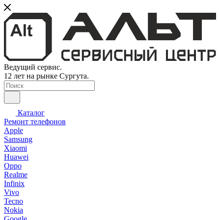
Ведущий сервис.
12 лет на рынке Сургута.
Каталог
Ремонт телефонов
Apple
Samsung
Xiaomi
Huawei
Oppo
Realme
Infinix
Vivo
Tecno
Nokia
Google