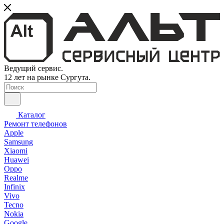
Ведущий сервис.
12 лет на рынке Сургута.
Каталог
Ремонт телефонов
Apple
Samsung
Xiaomi
Huawei
Oppo
Realme
Infinix
Vivo
Tecno
Nokia
Google