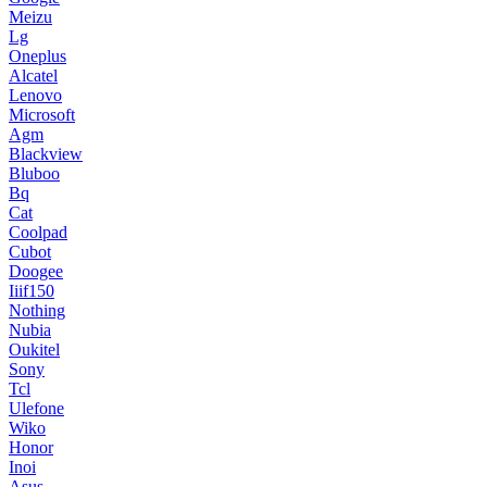
Meizu
Lg
Oneplus
Alcatel
Lenovo
Microsoft
Agm
Blackview
Bluboo
Bq
Cat
Coolpad
Cubot
Doogee
Iiif150
Nothing
Nubia
Oukitel
Sony
Tcl
Ulefone
Wiko
Honor
Inoi
Asus