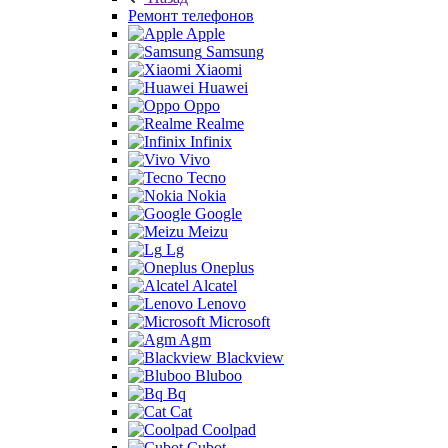
Ремонт телефонов
Apple
Samsung
Xiaomi
Huawei
Oppo
Realme
Infinix
Vivo
Tecno
Nokia
Google
Meizu
Lg
Oneplus
Alcatel
Lenovo
Microsoft
Agm
Blackview
Bluboo
Bq
Cat
Coolpad
Cubot