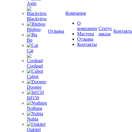
Agm
Компания
Blackview
О
компании
Статус
Bluboo
Отзывы
Контакт
Мастера
заказа
Отзывы
Bq
Контакты
Cat
Coolpad
Cubot
Doogee
Iiif150
Nothing
Nubia
Oukitel