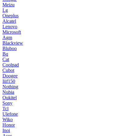
Meizu
Lg
Oneplus
Alcatel
Lenovo
Microsoft
Agm
Blackview
Bluboo
Bq
Cat
Coolpad
Cubot
Doogee
Iiif150
Nothing
Nubia
Oukitel
Sony
Tcl
Ulefone
Wiko
Honor
Inoi
Asus