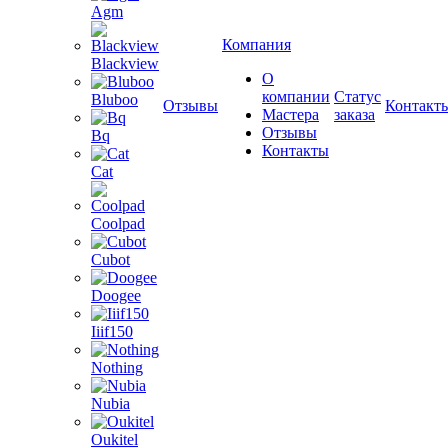
Agm
Компания
Blackview
О
компании
Статус
Bluboo
Отзывы
Контакт
Мастера
заказа
Отзывы
Bq
Контакты
Cat
Coolpad
Cubot
Doogee
Iiif150
Nothing
Nubia
Oukitel