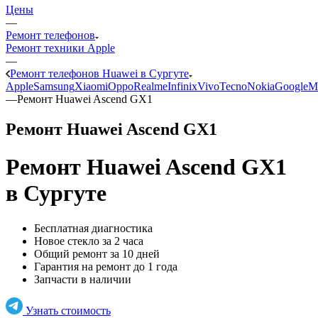
Цены
—
Ремонт телефонов
Ремонт техники Apple
—
Ремонт телефонов Huawei в Сургуте
Apple
Samsung
Xiaomi
Oppo
Realme
Infinix
Vivo
Tecno
Nokia
Google
M
—
Ремонт Huawei Ascend GX1
Ремонт Huawei Ascend GX1
Ремонт Huawei Ascend GX1
в Сургуте
Бесплатная диагностика
Новое стекло за 2 часа
Общий ремонт за 10 дней
Гарантия на ремонт до 1 года
Запчасти в наличии
Узнать стоимость