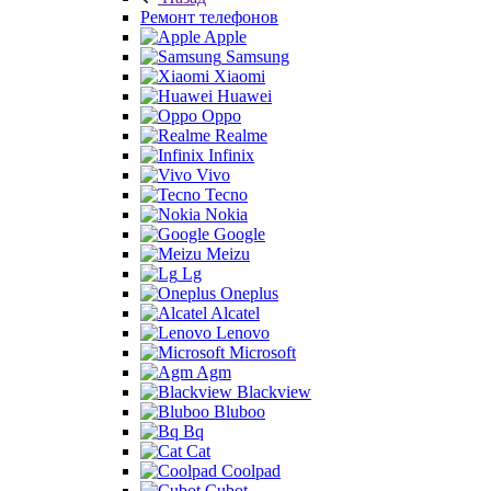
Ремонт телефонов
Apple
Samsung
Xiaomi
Huawei
Oppo
Realme
Infinix
Vivo
Tecno
Nokia
Google
Meizu
Lg
Oneplus
Alcatel
Lenovo
Microsoft
Agm
Blackview
Bluboo
Bq
Cat
Coolpad
Cubot