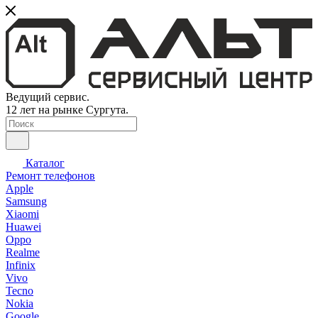
Ведущий сервис.
12 лет на рынке Сургута.
Каталог
Ремонт телефонов
Apple
Samsung
Xiaomi
Huawei
Oppo
Realme
Infinix
Vivo
Tecno
Nokia
Google